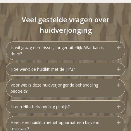
Veel gestelde vragen over
huidverjonging
Ik wil graag een frisser, jonger uiterlijk. Wat kan ik
Uitbr
doen?
Hoe werkt de huidlift met de Hifu?
Uitbr
Voor wie is deze huidverjongende behandeling
Uitbr
bedoeld?
Is een Hifu-behandeling pijnlijk?
Uitbr
Heeft een huidlift met dit apparaat een blijvend
Uitbr
resultaat?