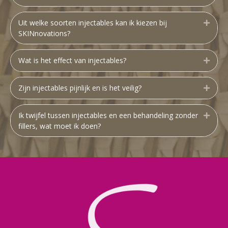
Uit welke soorten injectables kan ik kiezen bij
Uitbr
SKINnovations?
Wat is het effect van injectables?
Uitbr
Zijn injectables pijnlijk en is het veilig?
Uitbr
Ik twijfel tussen injectables en een behandeling zonder
Uitbr
fillers, wat moet ik doen?